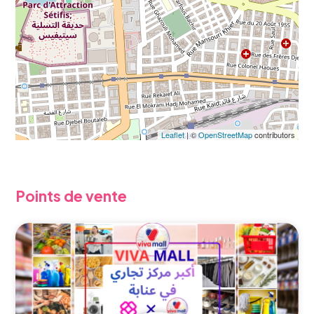
Leaflet
| ©
OpenStreetMap
contributors
Points de vente