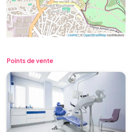
Leaflet
| ©
OpenStreetMap
contributors
Points de vente