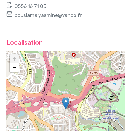
0556 16 71 05
bouslama.yasmine@yahoo.fr
Localisation
+
−